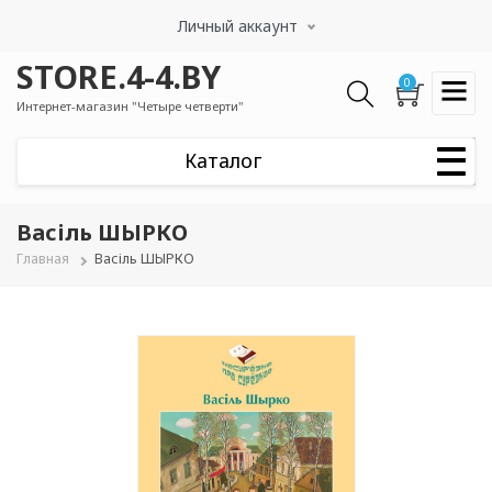
Перейти
Личный аккаунт
к
основному
STORE.4-4.BY
содержанию
0
Интернет-магазин "Четыре четверти"
Васіль ШЫРКО
Строка
Главная
Васіль ШЫРКО
навигации