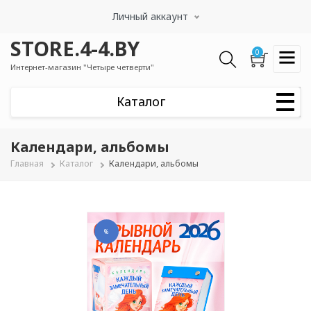
Перейти
Личный аккаунт
к
основному
STORE.4-4.BY
содержанию
0
Интернет-магазин "Четыре четверти"
Календари, альбомы
Строка
Главная
Каталог
Календари, альбомы
навигации
%