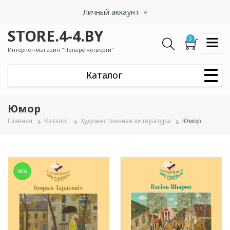
Перейти
Личный аккаунт
к
основному
STORE.4-4.BY
содержанию
0
Интернет-магазин "Четыре четверти"
Юмор
Строка
Главная
Каталог
Художественная литература
Юмор
навигации
NEW