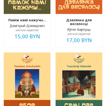
Паміж намі кажучы…
Дзялянка для
весялосці
Дзмітрый Дземідовіч
Яўген Карпуць
мягкий переплет
мягкий переплет
15,00 BYN
17,00 BYN