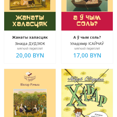
Жанаты халасцяк
А ў чым соль?
Зінаіда ДУДЗЮК
Уладзімір ІСАЙЧАЎ
мягкий переплет
мягкий переплет
20,00 BYN
17,00 BYN