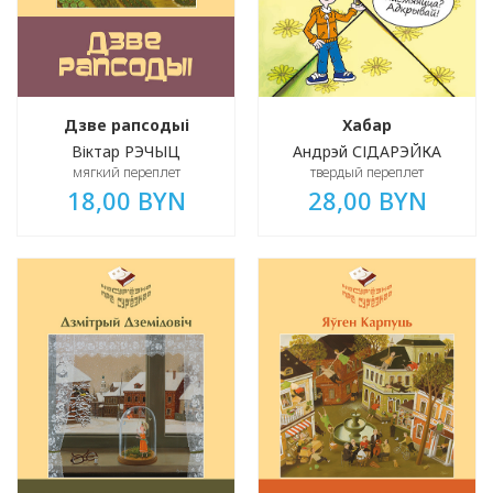
Дзве рапсодыі
Хабар
Віктар РЭЧЫЦ
Андрэй СІДАРЭЙКА
мягкий переплет
твердый переплет
18,00 BYN
28,00 BYN