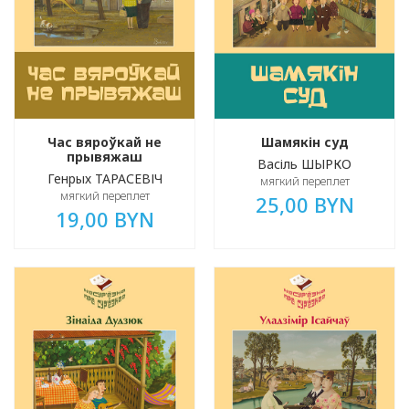
Час вяроўкай не
Шамякін суд
прывяжаш
Васіль ШЫРКО
Генрых ТАРАСЕВІЧ
мягкий переплет
мягкий переплет
25,00 BYN
19,00 BYN