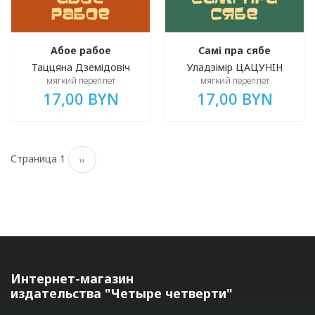
Абое рабое
Самі пра сябе
Таццяна Дземідовіч
Уладзімір ЦАЦУНIН
мягкий переплет
мягкий переплет
17,00 BYN
17,00 BYN
Нумерация
Страница 1
Следующая
››
страниц
страница
Интернет-магазин
издательства "Четыре четверти"