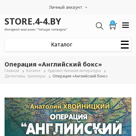
Перейти
Личный аккаунт
к
основному
STORE.4-4.BY
содержанию
0
Интернет-магазин "Четыре четверти"
Операция «Английский бокс»
Строка
Главная
Каталог
Художественная литература
Детективы, триллеры
Операция «Английский бокс»
навигации