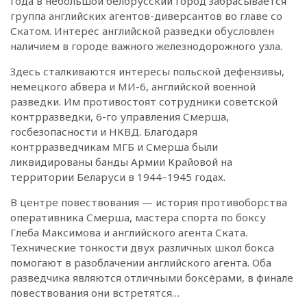
года в небольшой белорусский город забрасывается
группа английских агентов-диверсантов во главе со
Скатом. Интерес английской разведки обусловлен
наличием в городе важного железнодорожного узла.
Здесь сталкиваются интересы польской дефензивы,
немецкого абвера и МИ-6, английской военной
разведки. Им противостоят сотрудники советской
контрразведки, 6-го управления Смерша,
госбезопасности и НКВД. Благодаря
контрразведчикам МГБ и Смерша были
ликвидированы банды Армии Крайовой на
территории Беларуси в 1944–1945 годах.
В центре повествования — история противоборства
оперативника Смерша, мастера спорта по боксу
Глеба Максимова и английского агента Ската.
Технические тонкости двух различных школ бокса
помогают в разоблачении английского агента. Оба
разведчика являются отличными боксёрами, в финале
повествования они встретятся…